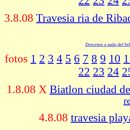
22
23
24
2
3.8.08
Travesia ria de Riba
Descenso a nado del Sel
fotos
1
2
3
4
5
6
7
8
9
10
1
22
23
24
2
1.8.08 X
Biatlon ciudad d
r
4.8.08
travesia pla