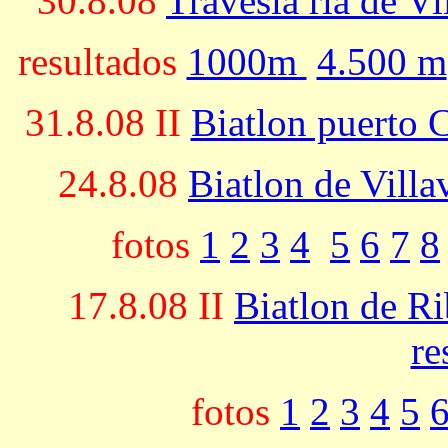
30.8.08
Travesia ria de Vi
resultados
1000m
4.500 m
31.8.08 II
Biatlon puerto 
24.8.08
Biatlon de Villa
fotos
1
2
3
4
5
6
7
8
17.8.08 II
Biatlon de Ri
re
fotos
1
2
3
4
5