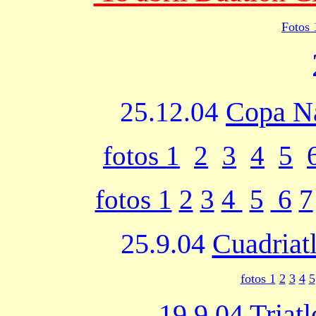
Fotos 
Copa N
25.12.04
fotos 1
2
3
4
5
fotos 1
2
3
4
5
6
7
25.9.04
Cuadriatl
fotos 1
2
3
4
5
19.9.04
Triat