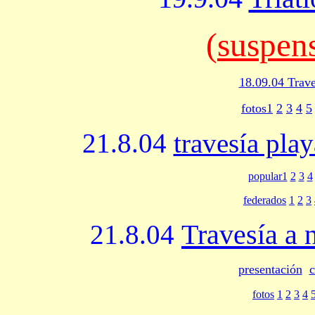
(
suspens
18.09.04 Trave
fotos1
2
3
4
5
21.8.04
travesía pla
popular1
2
3
4
federados
1
2
3
Travesía a
21.8.04
presentación
c
fotos
1
2
3
4