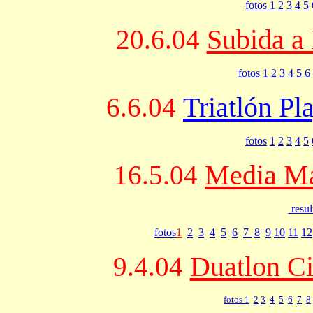
fotos 1
2
3
4
5
Subida a
20.6.04
fotos
1
2
3
4
5
6
Triatlón Pl
6.6.04
fotos
1
2
3
4
5
Media Ma
16.5.04
resul
fotos
1
2
3
4
5
6
7
8
9
10
11
12
Duatlon Ci
9.4.04
fotos 1
2
3
4
5
6
7
8