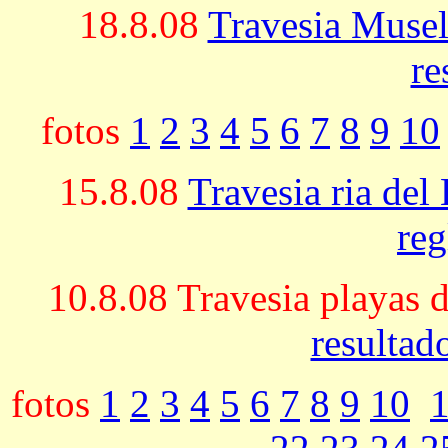
18.8.08
Travesia Muse
re
fotos
1
2
3
4
5
6
7
8
9
10
15.8.08
Travesia ria del
re
10.8.08 Travesia playas
resultad
fotos
1
2
3
4
5
6
7
8
9
10