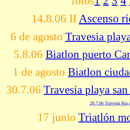
fotos
1
2
3
4
14.8.06 II
Ascenso ri
6 de agosto
Travesia play
5.8.06
Biatlon puerto Ca
1 de agosto
Biatlon ciuda
30.7.06
Travesia playa sa
29.7.06 Travesía Ria 
17 junio
Triatlón m