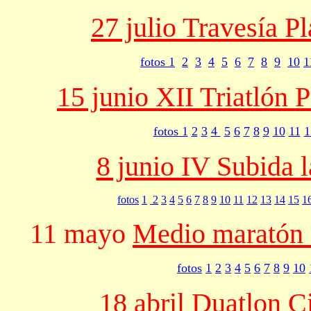
27 julio Travesía P
fotos 1
2
3
4
5
6
7
8
9
10
1
15 junio XII Triatlón
fotos 1
2
3
4
5
6
7
8
9
10
11
1
8 junio IV Subida 
fotos
1
2
3
4
5
6
7
8
9
10
11
12
13
14
15
1
11 mayo
Medio maratón 
fotos
1
2
3
4
5
6
7
8
9
10
18 abril Duatlon C