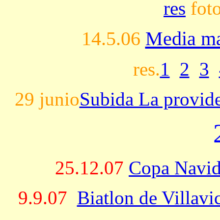
res
fot
14.5.06
Media ma
res.
1
2
3
29 junio
Subida La provid
25.12.07
Copa Navi
9.9.07
Biatlon de Villavi