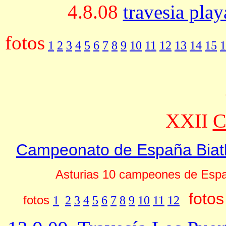
4.8.08
travesia pla
fotos
1
2
3
4
5
6
7
8
9
10
11
12
13
14
15
1
XXII
C
Campeonato de España Biat
Asturias 10 campeones de Españ
foto
fotos
1
2
3
4
5
6
7
8
9
10
11
12