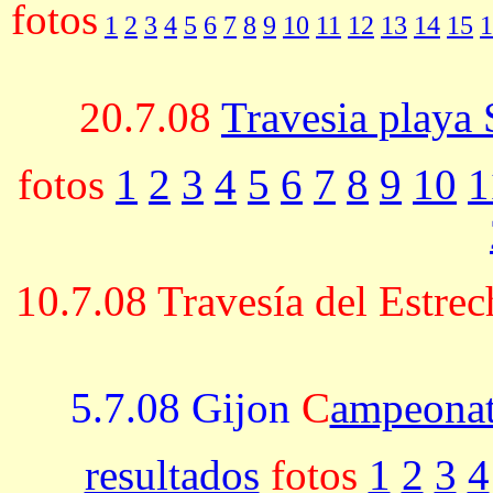
fotos
1
2
3
4
5
6
7
8
9
10
11
12
13
14
15
1
20.7.08
Travesia playa
fotos
1
2
3
4
5
6
7
8
9
10
1
10.7.08 Travesía del Estre
5.7.08 Gijon
C
ampeonat
resultados
fotos
1
2
3
4