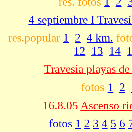
res. fotos
1
2
4 septiembre I Travesí
res.popular
1
2
4 km.
fot
12
13
14
Travesia playas d
fotos
1
2
16.8.05
Ascenso ri
fotos
1
2
3
4
5
6