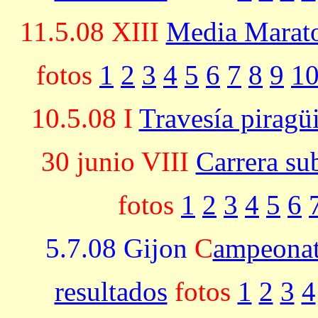
11.5.08 XIII
Media Marato
fotos
1
2
3
4
5
6
7
8
9
1
10.5.08 I
Travesía piragü
30 junio VIII
Carrera su
fotos
1
2
3
4
5
6
5.7.08 Gijon
C
ampeonat
resultados
fotos
1
2
3
4